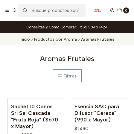
0
Consultas y Cómo Comprar: +569 9845 1424
Inicio
Productos por Aroma
Aromas Frutales
Aromas Frutales
Filtros
Sachet 10 Conos
Esencia SAC para
No disponible
Sri Sai Cascada
Difusor "Cereza"
"Fruta Roja" ($670
(990 x Mayor)
x Mayor)
$1.490