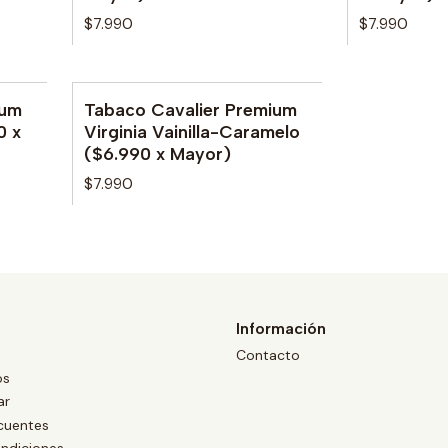
$7.990
$7.990
ium
Tabaco Cavalier Premium
No disponible
0 x
Virginia Vainilla-Caramelo
($6.990 x Mayor)
$7.990
Información
Contacto
os
ar
cuentes