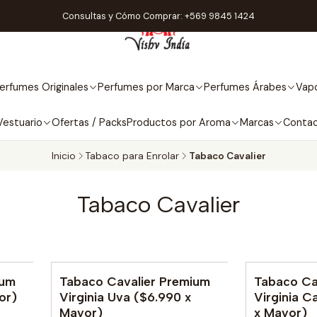
Consultas y Cómo Comprar: +569 9845 1424
erfumes Originales
Perfumes por Marca
Perfumes Árabes
Vapo
Vestuario
Ofertas / Packs
Productos por Aroma
Marcas
Conta
Inicio
Tabaco para Enrolar
Tabaco Cavalier
Tabaco Cavalier
ium
Tabaco Cavalier Premium
Tabaco Ca
No disponib
or)
Virginia Uva ($6.990 x
Virginia C
Mayor)
x Mayor)