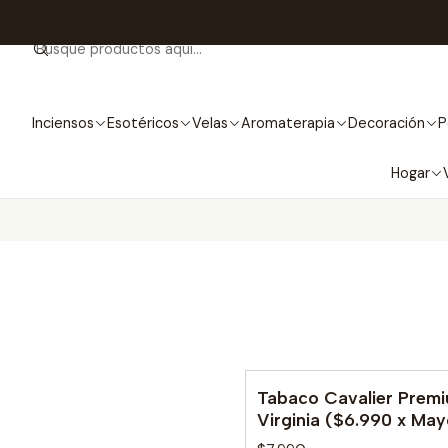
Inciensos
Esotéricos
Velas
Aromaterapia
Decoración
P
Hogar
Tabaco Cavalier Prem
No disponible
Virginia ($6.990 x May