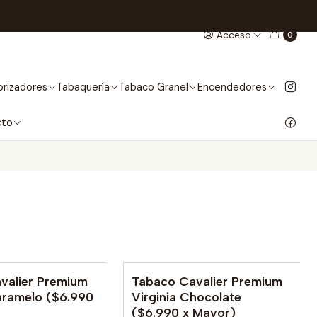
Acceso
0
rizadores
Tabaquería
Tabaco Granel
Encendedores
cto
valier Premium
Tabaco Cavalier Premium
le
No disponible
aramelo ($6.990
Virginia Chocolate
($6.990 x Mayor)