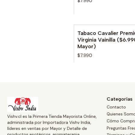
$7.990
Tabaco Cavalier Prem
No disponible
Virginia Vainilla ($6.99
Mayor)
$7.990
Categorías
Contacto
Quienes Som
Vishv.cl es la Primera Tienda Mayorista Online,
Cómo Compr
administrada por Importadora Vishv India,
Preguntas Fre
líderes en ventas por Mayor y Detalle de
productos esotéricos, aromaterapia,