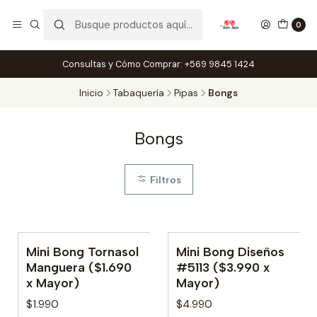
0
Consultas y Cómo Comprar: +569 9845 1424
Inicio
Tabaquería
Pipas
Bongs
Bongs
Filtros
Mini Bong Tornasol
Mini Bong Diseños
No disponible
Manguera ($1.690
#5113 ($3.990 x
x Mayor)
Mayor)
$1.990
$4.990