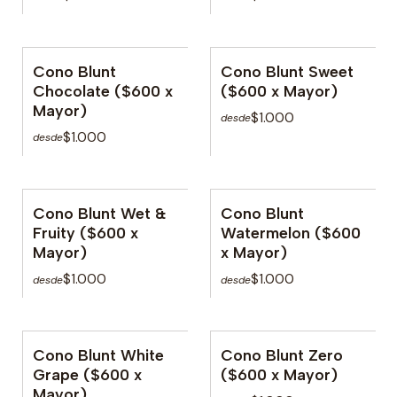
Cono Blunt
Cono Blunt Sweet
No disponible
No disponible
Chocolate ($600 x
($600 x Mayor)
Mayor)
$1.000
desde
$1.000
desde
Cono Blunt Wet &
Cono Blunt
No disponible
No disponible
Fruity ($600 x
Watermelon ($600
Mayor)
x Mayor)
$1.000
$1.000
desde
desde
Cono Blunt White
Cono Blunt Zero
No disponible
No disponible
Grape ($600 x
($600 x Mayor)
Mayor)