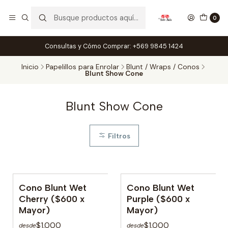
0
Consultas y Cómo Comprar: +569 9845 1424
Inicio
Papelillos para Enrolar
Blunt / Wraps / Conos
Blunt Show Cone
Blunt Show Cone
Filtros
Cono Blunt Wet
Cono Blunt Wet
No disponible
No disponible
Cherry ($600 x
Purple ($600 x
Mayor)
Mayor)
$1.000
$1.000
desde
desde