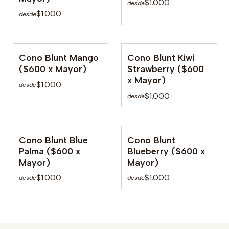
$1.000
desde
$1.000
desde
Cono Blunt Mango
Cono Blunt Kiwi
No disponible
No disponible
($600 x Mayor)
Strawberry ($600
x Mayor)
$1.000
desde
$1.000
desde
Cono Blunt Blue
Cono Blunt
No disponible
No disponible
Palma ($600 x
Blueberry ($600 x
Mayor)
Mayor)
$1.000
$1.000
desde
desde