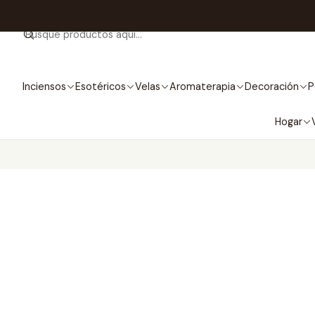
Inciensos
Esotéricos
Velas
Aromaterapia
Decoración
P
Hogar