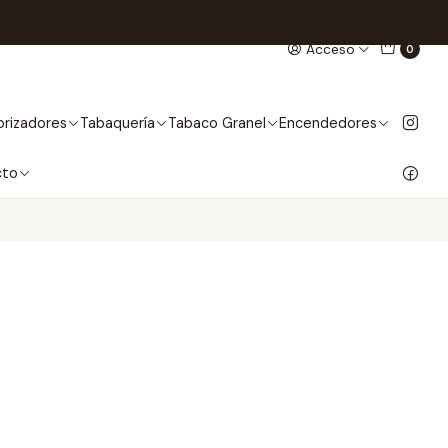
Acceso
0
rizadores
Tabaquería
Tabaco Granel
Encendedores
cto