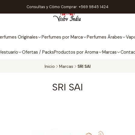
Consultas y Cómo Comprar: +569 9845 1424
erfumes Originales
Perfumes por Marca
Perfumes Árabes
Vapo
Vestuario
Ofertas / Packs
Productos por Aroma
Marcas
Conta
Inicio
Marcas
SRI SAI
SRI SAI