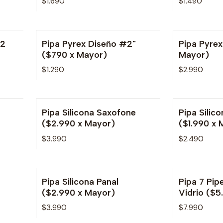
$1.690
$1.490
02
Pipa Pyrex Diseño #2"
Pipa Pyre
($790 x Mayor)
Mayor)
$1.290
$2.990
Pipa Silicona Saxofone
Pipa Silic
No disponible
No disponib
($2.990 x Mayor)
($1.990 x 
$3.990
$2.490
Pipa Silicona Panal
Pipa 7 Pipe
No disponib
($2.990 x Mayor)
Vidrio ($5
$3.990
$7.990