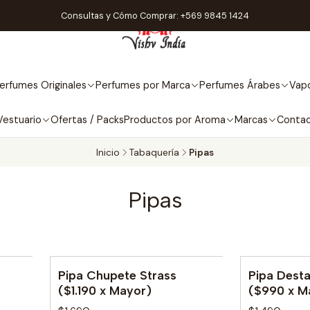
Consultas y Cómo Comprar: +569 9845 1424
erfumes Originales
Perfumes por Marca
Perfumes Árabes
Vapo
Vestuario
Ofertas / Packs
Productos por Aroma
Marcas
Conta
Inicio
Tabaquería
Pipas
Pipas
Pipa Chupete Strass
Pipa Dest
No disponible
No disponib
($1.190 x Mayor)
($990 x M