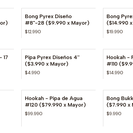
Bong Pyrex Diseño
Bong Pyre
or)
#8"-28 ($9.990 x Mayor)
($14.990 
$12.990
$19.990
- 17
Pipa Pyrex Diseños 4''
Hookah - 
No disponib
($3.990 x Mayor)
#110 ($9.
$4.990
$14.990
Hookah - Pipa de Agua
Bong Bukk
No disponib
#120 ($79.990 x Mayor)
($7.990 x
$99.990
$9.990