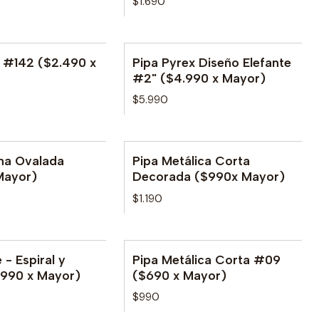
$1.690
x #142 ($2.490 x
Pipa Pyrex Diseño Elefante
#2" ($4.990 x Mayor)
$5.990
ona Ovalada
Pipa Metálica Corta
le
No disponible
Mayor)
Decorada ($990x Mayor)
$1.190
 - Espiral y
Pipa Metálica Corta #09
le
No disponible
.990 x Mayor)
($690 x Mayor)
$990