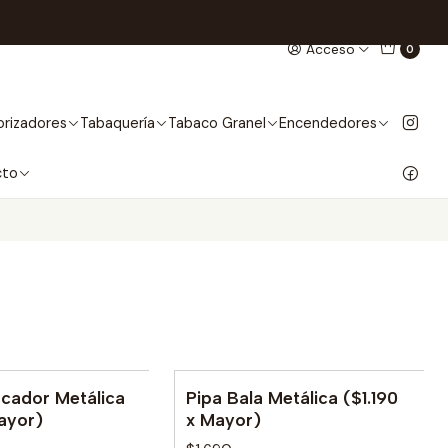
Acceso
0
rizadores
Tabaquería
Tabaco Granel
Encendedores
cto
acador Metálica
Pipa Bala Metálica ($1.190
le
No disponible
ayor)
x Mayor)