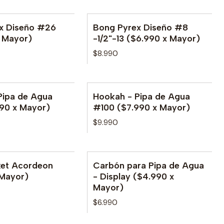
x Diseño #26
Bong Pyrex Diseño #8
x Mayor)
-1/2"-13 ($6.990 x Mayor)
$8.990
Pipa de Agua
Hookah - Pipa de Agua
le
No disponible
990 x Mayor)
#100 ($7.990 x Mayor)
$9.990
et Acordeon
Carbón para Pipa de Agua
le
 Mayor)
- Display ($4.990 x
Mayor)
$6.990