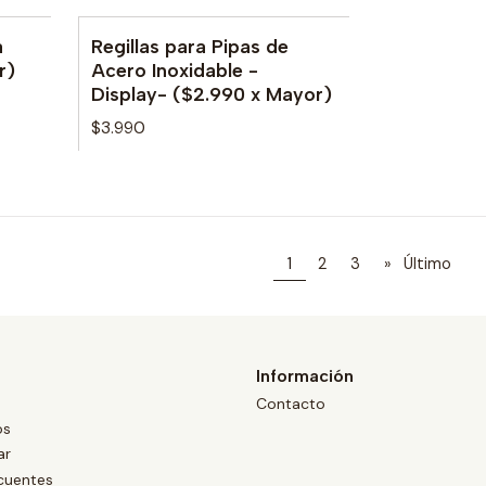
a
Regillas para Pipas de
r)
Acero Inoxidable -
Display- ($2.990 x Mayor)
$3.990
1
2
3
»
Último
Información
Contacto
os
ar
cuentes