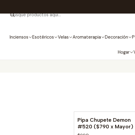
Inciensos
Esotéricos
Velas
Aromaterapia
Decoración
P
Hogar
Pipa Chupete Demon
No disponible
#520 ($790 x Mayor)