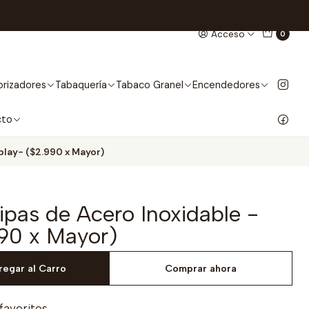
Acceso
0
rizadores
Tabaquería
Tabaco Granel
Encendedores
cto
splay- ($2.990 x Mayor)
Pipas de Acero Inoxidable -
990 x Mayor)
regar al Carro
Comprar ahora
 favoritos