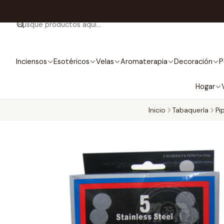
Inciensos
Esotéricos
Velas
Aromaterapia
Decoración
P
Hogar
Inicio
Tabaquería
Pi