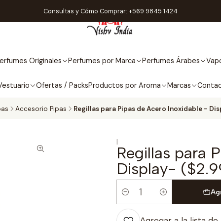
Consultas y Cómo Comprar: +569 9845 1424
erfumes Originales
Perfumes por Marca
Perfumes Árabes
Vapo
Vestuario
Ofertas / Packs
Productos por Aroma
Marcas
Conta
pas
Accesorio Pipas
Regillas para Pipas de Acero Inoxidable - Di
|
Regillas para 
Display- ($2.
Ag
Cantidad
Agregar a la lista de