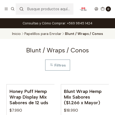
0
Consultas y Cómo Comprar: +569 9845 1424
Inicio
Papelillos para Enrolar
Blunt / Wraps / Conos
Blunt / Wraps / Conos
Filtros
Honey Puff Hemp
Blunt Wrap Hemp
Wrap Display Mix
Mix Sabores
Sabores de 12 uds
($1.266 x Mayor)
$7.990
$18.990