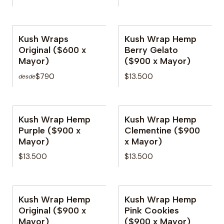
Kush Wraps
Kush Wrap Hemp
No disponible
Original ($600 x
Berry Gelato
Mayor)
($900 x Mayor)
$790
$13.500
desde
Kush Wrap Hemp
Kush Wrap Hemp
No disponible
No disponible
Purple ($900 x
Clementine ($900
Mayor)
x Mayor)
$13.500
$13.500
Kush Wrap Hemp
Kush Wrap Hemp
No disponible
Original ($900 x
Pink Cookies
Mayor)
($900 x Mayor)