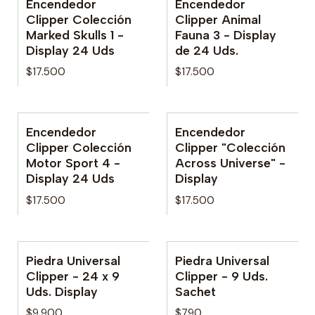
Encendedor
Encendedor
No disponible
Clipper Colección
Clipper Animal
Marked Skulls 1 -
Fauna 3 - Display
Display 24 Uds
de 24 Uds.
$17.500
$17.500
Encendedor
Encendedor
No disponible
Clipper Colección
Clipper "Colección
Motor Sport 4 -
Across Universe" -
Display 24 Uds
Display
$17.500
$17.500
Piedra Universal
Piedra Universal
No disponible
No disponible
Clipper - 24 x 9
Clipper - 9 Uds.
Uds. Display
Sachet
$9.900
$790