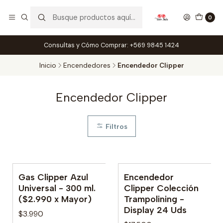
0
Consultas y Cómo Comprar: +569 9845 1424
Inicio
Encendedores
Encendedor Clipper
Encendedor Clipper
Filtros
Gas Clipper Azul
Encendedor
No disponible
No disponible
Universal - 300 ml.
Clipper Colección
($2.990 x Mayor)
Trampolining -
Display 24 Uds
$3.990