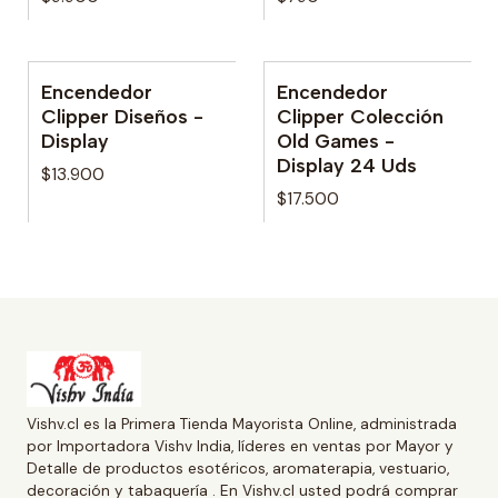
Encendedor
Encendedor
No disponible
No disponible
Clipper Diseños -
Clipper Colección
Display
Old Games -
Display 24 Uds
$13.900
$17.500
Vishv.cl es la Primera Tienda Mayorista Online, administrada
por Importadora Vishv India, líderes en ventas por Mayor y
Detalle de productos esotéricos, aromaterapia, vestuario,
decoración y tabaquería . En Vishv.cl usted podrá comprar