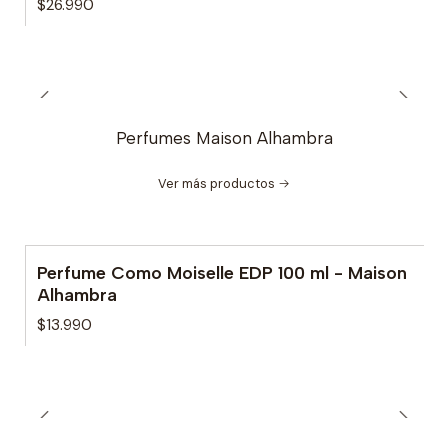
$26.990
Perfumes Maison Alhambra
Ver más productos
Perfume Como Moiselle EDP 100 ml - Maison
Agotado
Alhambra
$13.990