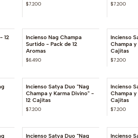
$7.200
$7.200
- 12
Incienso Nag Champa
Incienso 
Surtido - Pack de 12
Champa y S
Aromas
Cajitas
$6.490
$7.200
ag
Incienso Satya Duo "Nag
Incienso 
No disponible
No disponib
Champa y Karma Divino" -
Champa y 
12 Cajitas
Cajitas
$7.200
$7.200
ag
Incienso Satya Duo "Nag
Incienso 