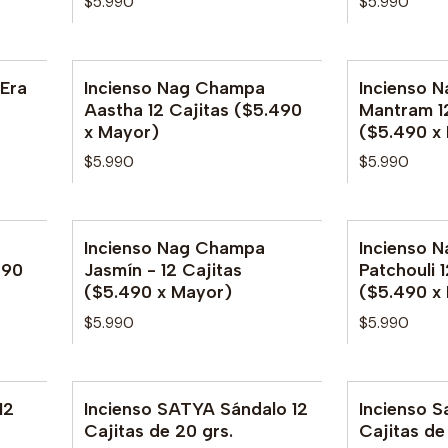
$5.990
$5.990
 Era
Incienso Nag Champa
Incienso 
No disponible
Aastha 12 Cajitas ($5.490
Mantram 12
x Mayor)
($5.490 x
$5.990
$5.990
Incienso Nag Champa
Incienso 
490
Jasmín - 12 Cajitas
Patchouli 
($5.490 x Mayor)
($5.490 x
$5.990
$5.990
12
Incienso SATYA Sándalo 12
Incienso S
No disponible
Cajitas de 20 grs.
Cajitas de