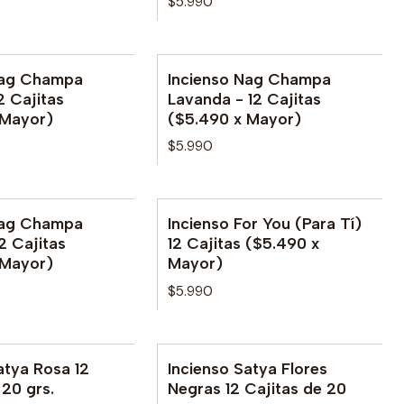
$5.990
Nag Champa
Incienso Nag Champa
 Cajitas
Lavanda - 12 Cajitas
 Mayor)
($5.490 x Mayor)
$5.990
Nag Champa
Incienso For You (Para Tí)
No disponible
12 Cajitas
12 Cajitas ($5.490 x
 Mayor)
Mayor)
$5.990
atya Rosa 12
Incienso Satya Flores
 20 grs.
Negras 12 Cajitas de 20