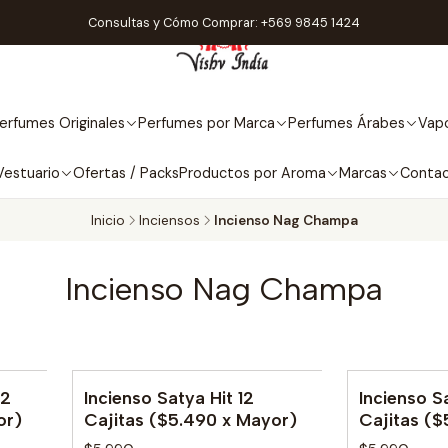
Consultas y Cómo Comprar: +569 9845 1424
erfumes Originales
Perfumes por Marca
Perfumes Árabes
Vapo
Vestuario
Ofertas / Packs
Productos por Aroma
Marcas
Conta
Inicio
Inciensos
Incienso Nag Champa
Incienso Nag Champa
12
Incienso Satya Hit 12
Incienso S
No disponib
or)
Cajitas ($5.490 x Mayor)
Cajitas ($