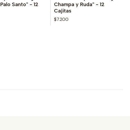
le
No disponible
alo Santo" - 12
Champa y Ruda" - 12
Cajitas
$7.200