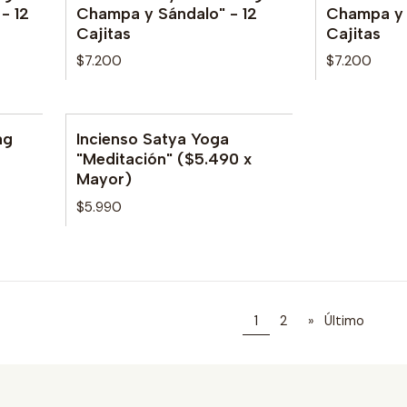
No disponible
No disponib
- 12
Champa y Sándalo" - 12
Champa y P
Cajitas
Cajitas
$7.200
$7.200
ag
Incienso Satya Yoga
No disponible
"Meditación" ($5.490 x
Mayor)
$5.990
1
2
»
Último