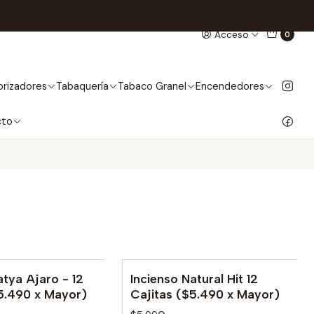
Acceso
0
rizadores
Tabaquería
Tabaco Granel
Encendedores
cto
atya Ajaro - 12
Incienso Natural Hit 12
le
5.490 x Mayor)
Cajitas ($5.490 x Mayor)