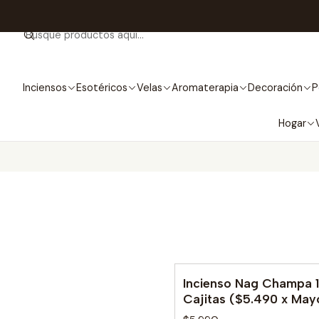
Inciensos
Esotéricos
Velas
Aromaterapia
Decoración
P
Hogar
Incienso Nag Champa 
Cajitas ($5.490 x May