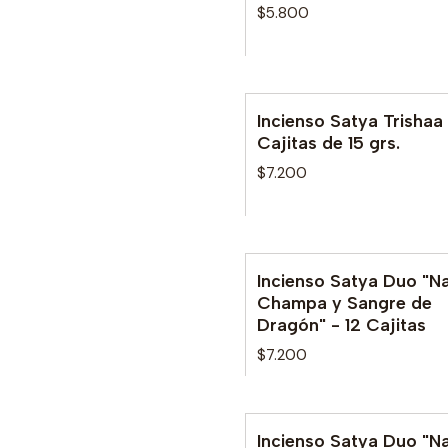
$5.800
Incienso Satya Trishaa 
Cajitas de 15 grs.
$7.200
Incienso Satya Duo "N
No disponible
Champa y Sangre de
Dragón" - 12 Cajitas
$7.200
Incienso Satya Duo "N