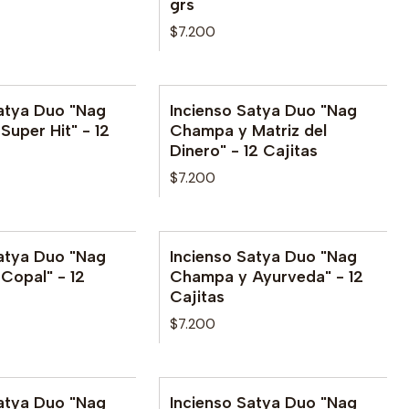
grs
$7.200
Satya Duo "Nag
Incienso Satya Duo "Nag
No disponible
uper Hit" - 12
Champa y Matriz del
Dinero" - 12 Cajitas
$7.200
Satya Duo "Nag
Incienso Satya Duo "Nag
le
Copal" - 12
Champa y Ayurveda" - 12
Cajitas
$7.200
Satya Duo "Nag
Incienso Satya Duo "Nag