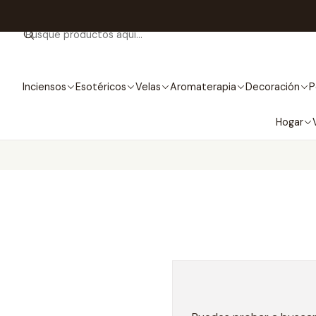
Inciensos
Esotéricos
Velas
Aromaterapia
Decoración
P
Hogar