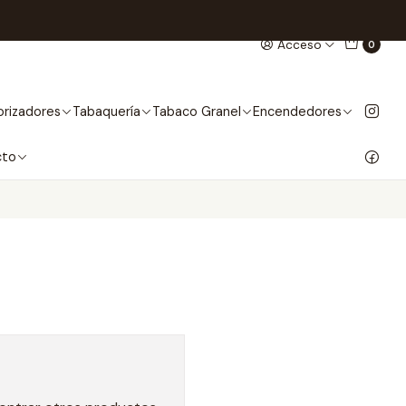
Acceso
0
rizadores
Tabaquería
Tabaco Granel
Encendedores
cto