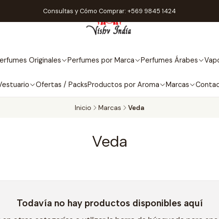
Consultas y Cómo Comprar: +569 9845 1424
erfumes Originales
Perfumes por Marca
Perfumes Árabes
Vapo
Vestuario
Ofertas / Packs
Productos por Aroma
Marcas
Conta
Inicio
Marcas
Veda
Veda
Todavía no hay productos disponibles aquí