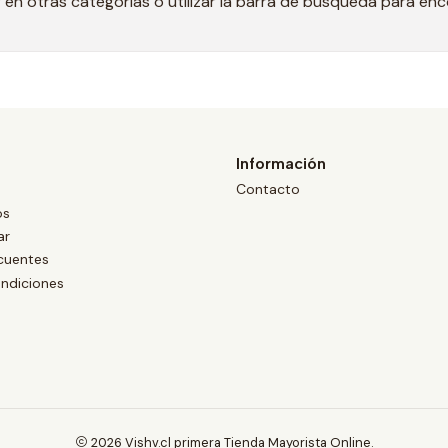
en otras categorías o utilizar la barra de búsqueda para en
Información
Contacto
os
ar
cuentes
ndiciones
2026 Vishv.cl primera Tienda Mayorista Online.