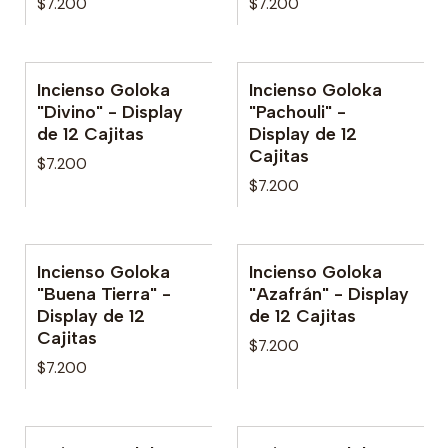
$7.200
$7.200
Incienso Goloka
Incienso Goloka
"Divino" - Display
"Pachouli" -
de 12 Cajitas
Display de 12
Cajitas
$7.200
$7.200
Incienso Goloka
Incienso Goloka
No disponible
"Buena Tierra" -
"Azafrán" - Display
Display de 12
de 12 Cajitas
Cajitas
$7.200
$7.200