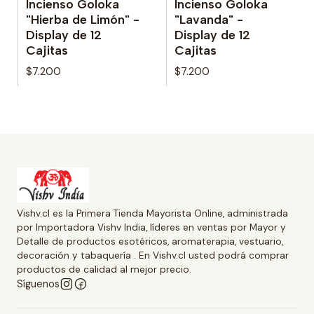
Incienso Goloka
Incienso Goloka
No disponible
No disponible
"Hierba de Limón" -
"Lavanda" -
Display de 12
Display de 12
Cajitas
Cajitas
$7.200
$7.200
Vishv.cl es la Primera Tienda Mayorista Online, administrada
por Importadora Vishv India, líderes en ventas por Mayor y
Detalle de productos esotéricos, aromaterapia, vestuario,
decoración y tabaquería . En Vishv.cl usted podrá comprar
productos de calidad al mejor precio.
Síguenos