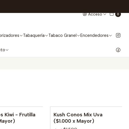
Acceso
0
rizadores
Tabaquería
Tabaco Granel
Encendedores
cto
 Kiwi - Frutilla
Kush Conos Mix Uva
Mayor)
($1.000 x Mayor)