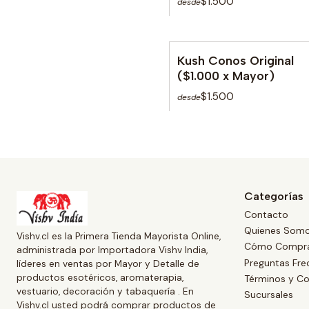
$1.500
desde
Kush Conos Original
($1.000 x Mayor)
$1.500
desde
Categorías
Contacto
Quienes Som
Vishv.cl es la Primera Tienda Mayorista Online,
Cómo Compr
administrada por Importadora Vishv India,
Preguntas Fre
líderes en ventas por Mayor y Detalle de
productos esotéricos, aromaterapia,
Términos y Co
vestuario, decoración y tabaquería . En
Sucursales
Vishv.cl usted podrá comprar productos de