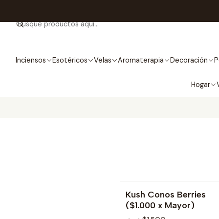
Inciensos
Esotéricos
Velas
Aromaterapia
Decoración
P
Hogar
Kush Conos Berries
($1.000 x Mayor)