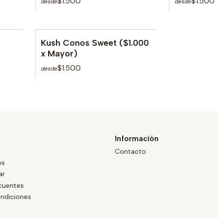
$1.500
$1.500
desde
desde
Kush Conos Sweet ($1.000
x Mayor)
$1.500
desde
Información
Contacto
os
ar
cuentes
ndiciones