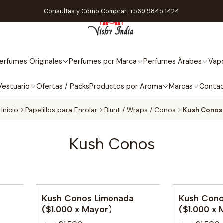
Consultas y Cómo Comprar: +569 9845 1424
erfumes Originales
Perfumes por Marca
Perfumes Árabes
Vapo
Vestuario
Ofertas / Packs
Productos por Aroma
Marcas
Conta
Inicio
Papelillos para Enrolar
Blunt / Wraps / Conos
Kush Conos
Kush Conos
Kush Conos Limonada
Kush Conos
($1.000 x Mayor)
($1.000 x 