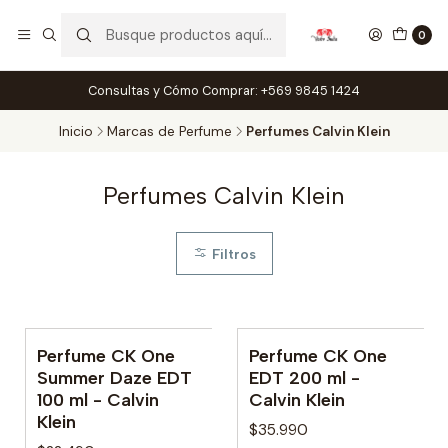
0
Consultas y Cómo Comprar: +569 9845 1424
Inicio
Marcas de Perfume
Perfumes Calvin Klein
Perfumes Calvin Klein
Filtros
Perfume CK One
Perfume CK One
No disponible
No disponible
Summer Daze EDT
EDT 200 ml -
100 ml - Calvin
Calvin Klein
Klein
$35.990