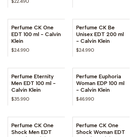
$22.490
Perfume CK One
Perfume CK Be
Agotado
EDT 100 ml - Calvin
Unisex EDT 200 ml
Klein
- Calvin Klein
$24.990
$24.990
Perfume Eternity
Perfume Euphoria
No disponible
Men EDT 100 ml -
Woman EDP 100 ml
Calvin Klein
- Calvin Klein
$35.990
$46.990
Perfume CK One
Perfume CK One
Agotado
No disponible
Shock Men EDT
Shock Woman EDT