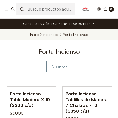
0
Consultas y Cómo Comprar: +569 9845 1424
Inicio
Inciensos
Porta Incienso
Porta Incienso
Filtros
Porta Incienso
Porta Incienso
No disponible
Tabla Madera X 10
Tablillas de Madera
($300 c/u)
7 Chakras x 10
($350 c/u)
$3.000