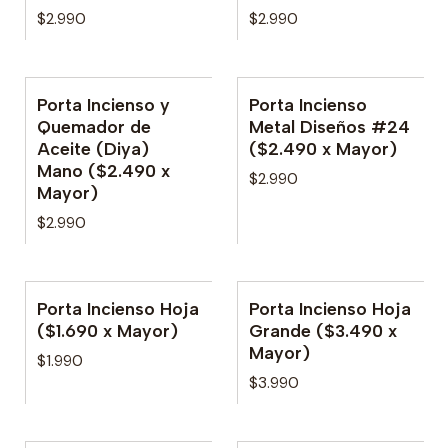
$2.990
$2.990
Porta Incienso y
Porta Incienso
No disponible
Quemador de
Metal Diseños #24
Aceite (Diya)
($2.490 x Mayor)
Mano ($2.490 x
$2.990
Mayor)
$2.990
Porta Incienso Hoja
Porta Incienso Hoja
($1.690 x Mayor)
Grande ($3.490 x
Mayor)
$1.990
$3.990