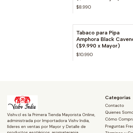
$8.990
Tabaco para Pipa
No disponible
Amphora Black Caven
($9.990 x Mayor)
$10.990
Categorías
Contacto
Quienes Som
Vishv.cl es la Primera Tienda Mayorista Online,
Cómo Compr
administrada por Importadora Vishv India,
Preguntas Fre
líderes en ventas por Mayor y Detalle de
productos esotéricos, aromaterapia,