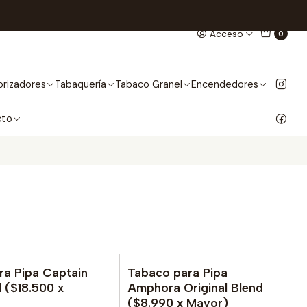
Acceso
0
rizadores
Tabaquería
Tabaco Granel
Encendedores
cto
ra Pipa Captain
Tabaco para Pipa
No disponible
 ($18.500 x
Amphora Original Blend
($8.990 x Mayor)