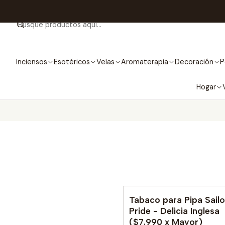
Inciensos
Esotéricos
Velas
Aromaterapia
Decoración
P
Hogar
Tabaco para Pipa Sailo
No disponible
Pride - Delicia Inglesa
($7.990 x Mayor)