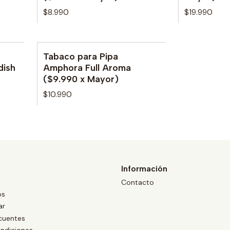
$8.990
$19.990
Tabaco para Pipa
No disponible
dish
Amphora Full Aroma
($9.990 x Mayor)
$10.990
Información
Contacto
os
ar
cuentes