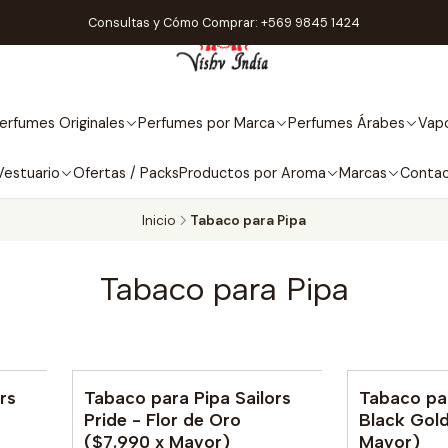
Consultas y Cómo Comprar: +569 9845 1424
erfumes Originales
Perfumes por Marca
Perfumes Árabes
Vapo
Vestuario
Ofertas / Packs
Productos por Aroma
Marcas
Conta
Inicio
Tabaco para Pipa
Tabaco para Pipa
rs
Tabaco para Pipa Sailors
Tabaco pa
No disponible
Pride - Flor de Oro
Black Gold
($7.990 x Mayor)
Mayor)