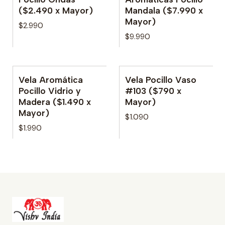
($2.490 x Mayor)
Mandala ($7.990 x
Mayor)
$2.990
$9.990
Vela Aromática
Vela Pocillo Vaso
No disponible
Pocillo Vidrio y
#103 ($790 x
Madera ($1.490 x
Mayor)
Mayor)
$1.090
$1.990