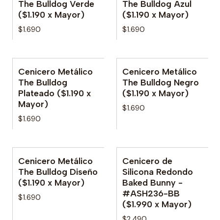
The Bulldog Verde
The Bulldog Azul
($1.190 x Mayor)
($1.190 x Mayor)
$1.690
$1.690
Cenicero Metálico
Cenicero Metálico
No disponible
The Bulldog
The Bulldog Negro
Plateado ($1.190 x
($1.190 x Mayor)
Mayor)
$1.690
$1.690
Cenicero Metálico
Cenicero de
The Bulldog Diseño
Silicona Redondo
($1.190 x Mayor)
Baked Bunny -
#ASH236-BB
$1.690
($1.990 x Mayor)
$2.490