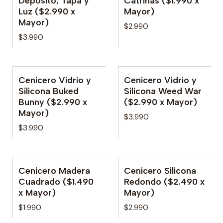
Depósito, Tapa y
Catrinas ($1.990 x
Luz ($2.990 x
Mayor)
Mayor)
$2.990
$3.990
Cenicero Vidrio y
Cenicero Vidrio y
Silicona Buked
Silicona Weed War
Bunny ($2.990 x
($2.990 x Mayor)
Mayor)
$3.990
$3.990
Cenicero Madera
Cenicero Silicona
No disponible
Cuadrado ($1.490
Redondo ($2.490 x
x Mayor)
Mayor)
$1.990
$2.990