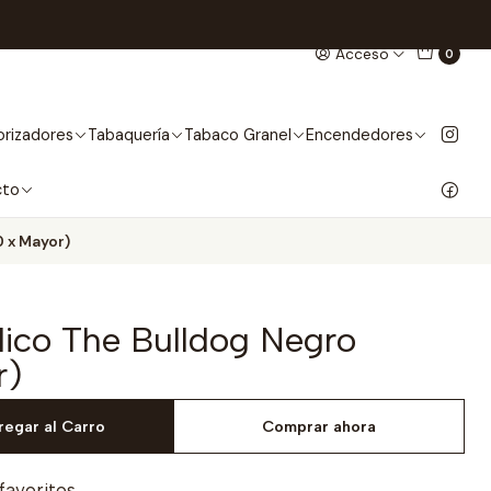
Acceso
0
rizadores
Tabaquería
Tabaco Granel
Encendedores
cto
0 x Mayor)
lico The Bulldog Negro
r)
regar al Carro
Comprar ahora
 favoritos