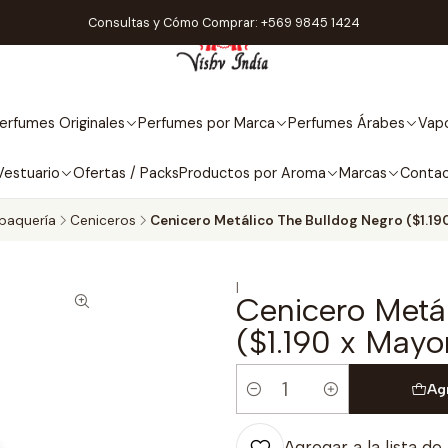
Consultas y Cómo Comprar: +569 9845 1424
erfumes Originales
Perfumes por Marca
Perfumes Árabes
Vapo
Vestuario
Ofertas / Packs
Productos por Aroma
Marcas
Conta
baquería
Ceniceros
Cenicero Metálico The Bulldog Negro ($1.19
|
Cenicero Metá
($1.190 x Mayo
Ag
Cantidad
Agregar a la lista de