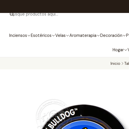
Inciensos
Esotéricos
Velas
Aromaterapia
Decoración
P
Hogar
Inicio
Ta