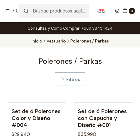
0
Consultas y Cómo Comprar: +569 9845 1424
Inicio
Vestuario
Polerones / Parkas
Polerones / Parkas
Filtros
Set de 6 Polerones
Set de 6 Polerones
Color y Diseño
con Capucha y
#004
Diseño #001
$29.940
$35.990