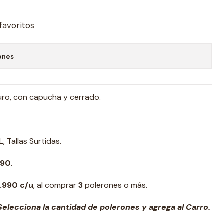
 favoritos
ones
uro, con capucha y cerrado.
L, Tallas Surtidas.
990.
5.990 c/u
, al comprar
3
polerones o más.
elecciona la cantidad de polerones y agrega al Carro.