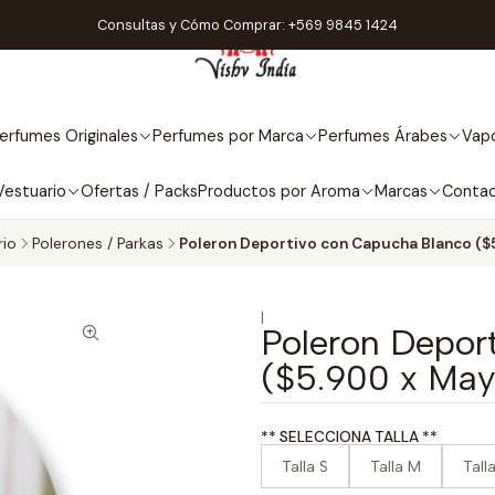
Consultas y Cómo Comprar: +569 9845 1424
erfumes Originales
Perfumes por Marca
Perfumes Árabes
Vapo
Vestuario
Ofertas / Packs
Productos por Aroma
Marcas
Conta
rio
Polerones / Parkas
Poleron Deportivo con Capucha Blanco ($
|
Poleron Depor
($5.900 x May
** SELECCIONA TALLA **
Talla S
Talla M
Tall