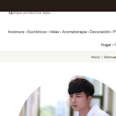
Inciensos
Esotéricos
Velas
Aromaterapia
Decoración
P
Hogar
Inicio
Vestua