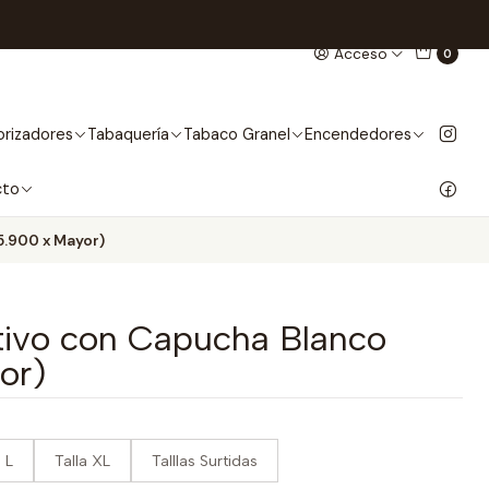
Acceso
0
rizadores
Tabaquería
Tabaco Granel
Encendedores
cto
5.900 x Mayor)
tivo con Capucha Blanco
or)
a L
Talla XL
Talllas Surtidas