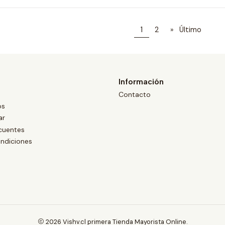
1
2
»
Último
Información
Contacto
os
ar
cuentes
ndiciones
2026 Vishv.cl primera Tienda Mayorista Online.