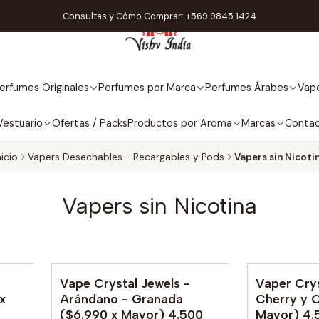
Consultas y Cómo Comprar: +569 9845 1424
erfumes Originales
Perfumes por Marca
Perfumes Árabes
Vapo
Vestuario
Ofertas / Packs
Productos por Aroma
Marcas
Conta
nicio
Vapers Desechables - Recargables y Pods
Vapers sin Nicoti
Vapers sin Nicotina
Vape Crystal Jewels -
Vaper Crys
x
Arándano - Granada
Cherry y C
($6.990 x Mayor) 4.500
Mayor) 4.