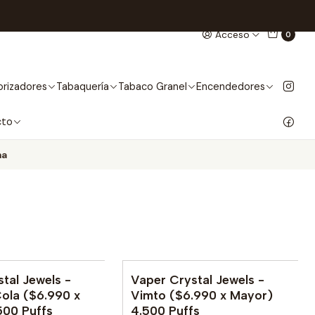
Acceso
0
rizadores
Tabaquería
Tabaco Granel
Encendedores
cto
na
tal Jewels -
Vaper Crystal Jewels -
ola ($6.990 x
Vimto ($6.990 x Mayor)
500 Puffs
4.500 Puffs