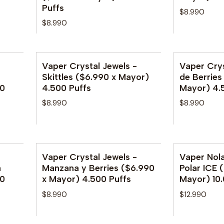
Puffs
$8.990
$8.990
Vaper Crystal Jewels -
Vaper Crys
Skittles ($6.990 x Mayor)
de Berries
00
4.500 Puffs
Mayor) 4.
$8.990
$8.990
Vaper Crystal Jewels -
Vaper Nol
No disponib
a
Manzana y Berries ($6.990
Polar ICE 
00
x Mayor) 4.500 Puffs
Mayor) 10.
$8.990
$12.990