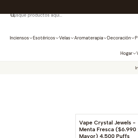
Inciensos
Esotéricos
Velas
Aromaterapia
Decoración
P
Hogar
I
Vape Crystal Jewels -
Menta Fresca ($6.990 
Mayor) 4.500 Puffs