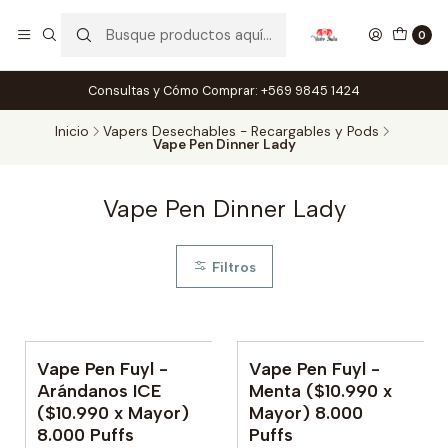
0
Consultas y Cómo Comprar: +569 9845 1424
Inicio
Vapers Desechables - Recargables y Pods
Vape Pen Dinner Lady
Vape Pen Dinner Lady
Filtros
Vape Pen Fuyl -
Vape Pen Fuyl -
No disponible
No disponible
Arándanos ICE
Menta ($10.990 x
($10.990 x Mayor)
Mayor) 8.000
8.000 Puffs
Puffs