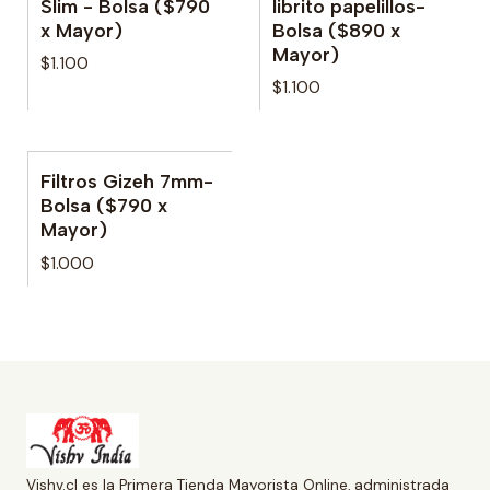
Slim - Bolsa ($790
librito papelillos-
x Mayor)
Bolsa ($890 x
Mayor)
$1.100
$1.100
Filtros Gizeh 7mm-
No disponible
Bolsa ($790 x
Mayor)
$1.000
Vishv.cl es la Primera Tienda Mayorista Online, administrada