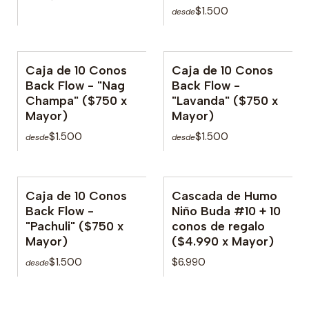
$1.500
desde
Caja de 10 Conos
Caja de 10 Conos
Back Flow - "Nag
Back Flow -
Champa" ($750 x
"Lavanda" ($750 x
Mayor)
Mayor)
$1.500
$1.500
desde
desde
Caja de 10 Conos
Cascada de Humo
No disponible
Back Flow -
Niño Buda #10 + 10
"Pachuli" ($750 x
conos de regalo
Mayor)
($4.990 x Mayor)
$1.500
$6.990
desde