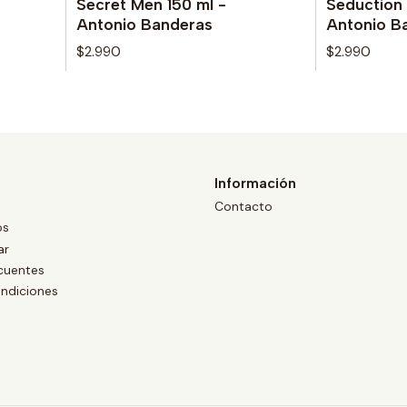
Secret Men 150 ml -
Seduction 
Antonio Banderas
Antonio B
$2.990
$2.990
Información
Contacto
os
ar
cuentes
ndiciones