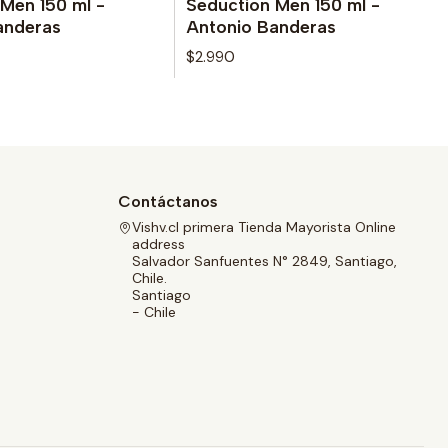
Men 150 ml -
Seduction Men 150 ml -
anderas
Antonio Banderas
$2.990
Contáctanos
Vishv.cl primera Tienda Mayorista Online
address
Salvador Sanfuentes N° 2849, Santiago,
Chile.
Santiago
- Chile