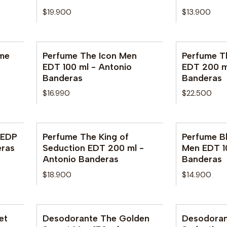
$19.900
$13.900
me
Perfume The Icon Men
Perfume T
Agotado
EDT 100 ml - Antonio
EDT 200 m
Banderas
Banderas
$16.990
$22.500
 EDP
Perfume The King of
Perfume B
No disponible
eras
Seduction EDT 200 ml -
Men EDT 1
Antonio Banderas
Banderas
$18.900
$14.900
et
Desodorante The Golden
Desodoran
Agotado