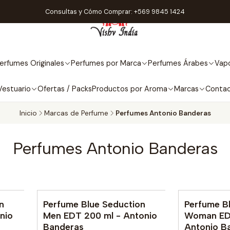
Consultas y Cómo Comprar: +569 9845 1424
erfumes Originales
Perfumes por Marca
Perfumes Árabes
Vapo
Vestuario
Ofertas / Packs
Productos por Aroma
Marcas
Conta
Inicio
Marcas de Perfume
Perfumes Antonio Banderas
Perfumes Antonio Banderas
n
Perfume Blue Seduction
Perfume B
Agotado
No disponib
nio
Men EDT 200 ml - Antonio
Woman EDT
Banderas
Antonio B