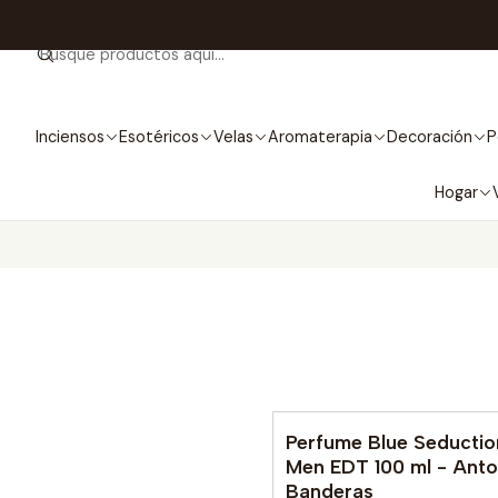
Inciensos
Esotéricos
Velas
Aromaterapia
Decoración
P
Hogar
Perfume Blue Seductio
No disponible
Men EDT 100 ml - Anto
Banderas