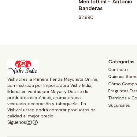
Men 150 ml - Antonio
Banderas
$2.990
Categorías
Contacto
Quienes Som
Vishv.cl es la Primera Tienda Mayorista Online,
Cómo Compr
administrada por Importadora Vishv India,
Preguntas Fre
líderes en ventas por Mayor y Detalle de
productos esotéricos, aromaterapia,
Términos y Co
vestuario, decoración y tabaquería . En
Sucursales
Vishv.cl usted podrá comprar productos de
calidad al mejor precio.
Síguenos