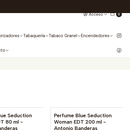
Acceso
0
rizadores
Tabaquería
Tabaco Granel
Encendedores
cto
lue Seduction
Perfume Blue Seduction
le
Agotado
 80 ml -
Woman EDT 200 ml -
anderas
Antonio Banderas