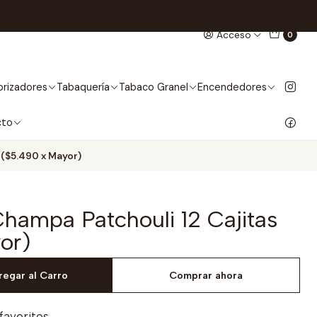
Acceso
0
rizadores
Tabaquería
Tabaco Granel
Encendedores
cto
 ($5.490 x Mayor)
hampa Patchouli 12 Cajitas
or)
regar al Carro
Comprar ahora
 favoritos