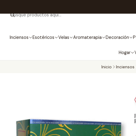
Inciensos
Esotéricos
Velas
Aromaterapia
Decoración
P
Hogar
Inicio
Inciensos