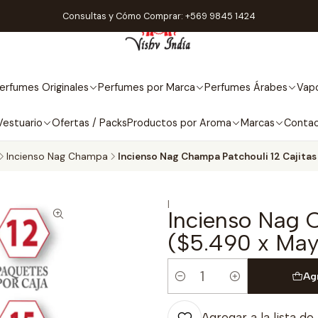
Consultas y Cómo Comprar: +569 9845 1424
erfumes Originales
Perfumes por Marca
Perfumes Árabes
Vapo
Vestuario
Ofertas / Packs
Productos por Aroma
Marcas
Conta
Incienso Nag Champa
Incienso Nag Champa Patchouli 12 Cajitas
|
Incienso Nag C
($5.490 x May
Ag
Cantidad
Agregar a la lista de