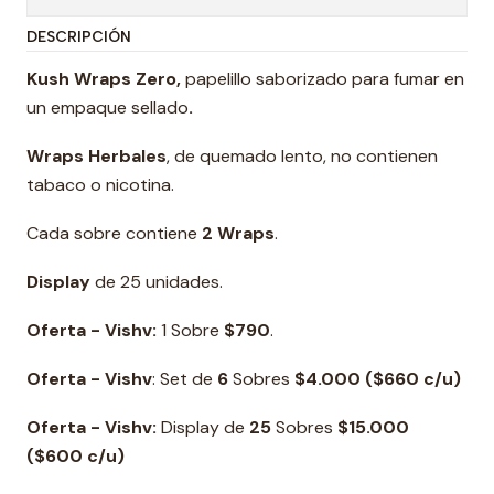
DESCRIPCIÓN
Kush Wraps Zero,
papelillo saborizado para fumar en
un empaque sellado
.
Wraps Herbales
, de quemado lento, no contienen
tabaco o nicotina.
Cada sobre contiene
2 Wraps
.
Display
de 25 unidades.
Oferta - Vishv:
1 Sobre
$790
.
Oferta - Vishv
: Set de
6
Sobres
$4.000 ($6
6
0 c/u)
Oferta - Vishv:
Display de
25
Sobres
$15.000
($600
c/u)