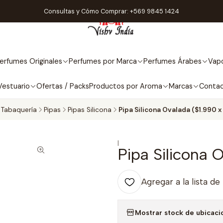
Consultas y Cómo Comprar: +569 9845 1424
erfumes Originales
Perfumes por Marca
Perfumes Árabes
Vapo
Vestuario
Ofertas / Packs
Productos por Aroma
Marcas
Conta
Tabaquería
Pipas
Pipas Silicona
Pipa Silicona Ovalada ($1.990 x
|
Pipa Silicona 
Agregar a la lista de
Mostrar stock de ubicaci