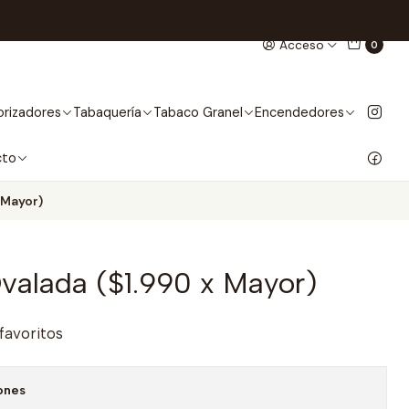
Acceso
0
rizadores
Tabaquería
Tabaco Granel
Encendedores
cto
 Mayor)
Ovalada ($1.990 x Mayor)
 favoritos
ones