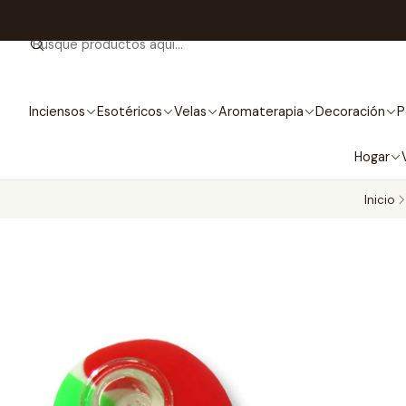
Inciensos
Esotéricos
Velas
Aromaterapia
Decoración
P
Hogar
Inicio