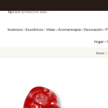
Inciensos
Esotéricos
Velas
Aromaterapia
Decoración
P
Hogar
Inicio