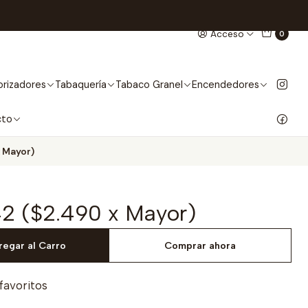
Acceso
0
rizadores
Tabaquería
Tabaco Granel
Encendedores
cto
 Mayor)
42 ($2.490 x Mayor)
regar al Carro
Comprar ahora
 favoritos