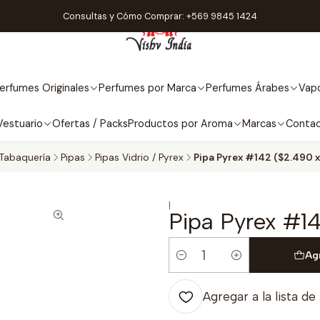
Consultas y Cómo Comprar: +569 9845 1424
erfumes Originales
Perfumes por Marca
Perfumes Árabes
Vapo
Vestuario
Ofertas / Packs
Productos por Aroma
Marcas
Conta
Tabaquería
Pipas
Pipas Vidrio / Pyrex
Pipa Pyrex #142 ($2.490 x
|
Pipa Pyrex #1
Ag
Cantidad
Agregar a la lista de