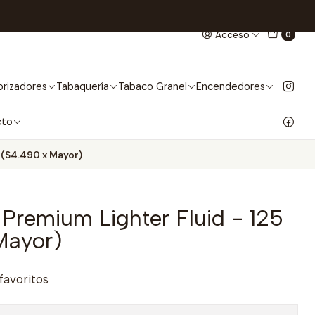
Acceso
0
rizadores
Tabaquería
Tabaco Granel
Encendedores
cto
 ($4.490 x Mayor)
Premium Lighter Fluid - 125
Mayor)
 favoritos