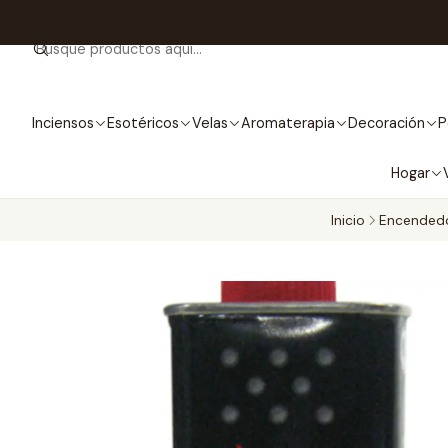
Inciensos
Esotéricos
Velas
Aromaterapia
Decoración
P
Hogar
Inicio
Encended