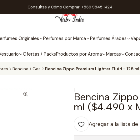
Consultas y Cómo Comprar: +569 9845 1424
erfumes Originales
Perfumes por Marca
Perfumes Árabes
Vapo
Vestuario
Ofertas / Packs
Productos por Aroma
Marcas
Conta
ores
Bencina / Gas
Bencina Zippo Premium Lighter Fluid - 125 ml
|
Bencina Zippo 
ml ($4.490 x 
Agregar a la lista de