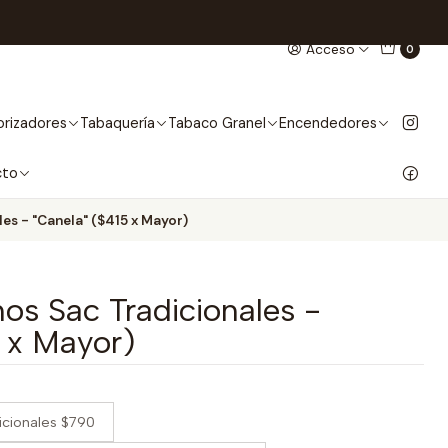
Acceso
0
rizadores
Tabaquería
Tabaco Granel
Encendedores
cto
es - "Canela" ($415 x Mayor)
os Sac Tradicionales -
 x Mayor)
icionales $790