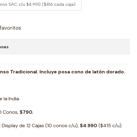
onos SAC c/u $4.990 ($416 cada caja)
 favoritos
ones
nso Tradicional. Incluye posa cono de latón dorado.
la India.
10 Conos,
$790.
:
Display de 12 Cajas (10 conos c/u),
$4.990
($415 c/u).