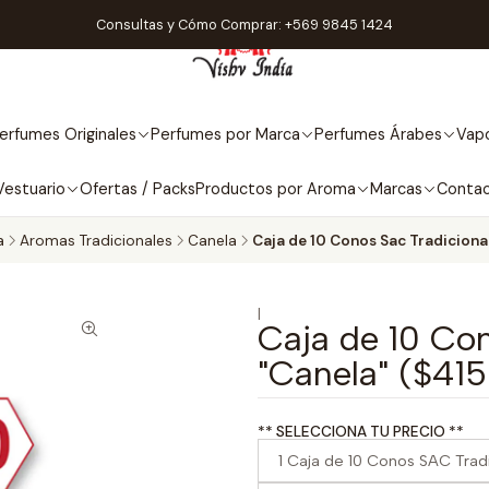
Consultas y Cómo Comprar: +569 9845 1424
erfumes Originales
Perfumes por Marca
Perfumes Árabes
Vapo
Vestuario
Ofertas / Packs
Productos por Aroma
Marcas
Conta
a
Aromas Tradicionales
Canela
Caja de 10 Conos Sac Tradicional
|
Caja de 10 Con
"Canela" ($415
** SELECCIONA TU PRECIO **
1 Caja de 10 Conos SAC Trad