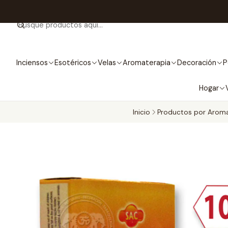
Inciensos
Esotéricos
Velas
Aromaterapia
Decoración
P
Hogar
Inicio
Productos por Arom