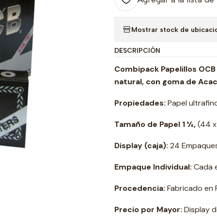
Mostrar stock de ubicaci
DESCRIPCIÓN
Combipack
Papelillos OCB
natural, con goma de Acac
Propiedades:
Papel ultrafi
Tamaño de Papel 1 ¼,
(44 x
Display (caja):
24 Empaques 
Empaque Individual:
Cada em
Procedencia:
Fabricado en F
Precio por Mayor:
Display 