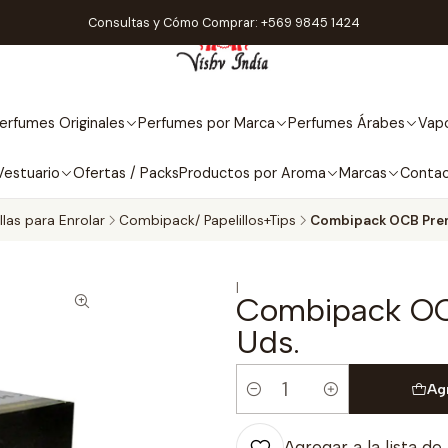
Consultas y Cómo Comprar: +569 9845 1424
erfumes Originales
Perfumes por Marca
Perfumes Árabes
Vapo
Vestuario
Ofertas / Packs
Productos por Aroma
Marcas
Conta
llas para Enrolar
Combipack/ Papelillos+Tips
Combipack OCB Prem
|
Combipack OC
Uds.
Ag
Cantidad
Agregar a la lista de