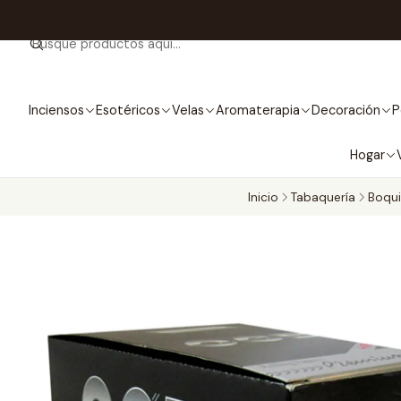
Inciensos
Esotéricos
Velas
Aromaterapia
Decoración
P
Hogar
Inicio
Tabaquería
Boqui