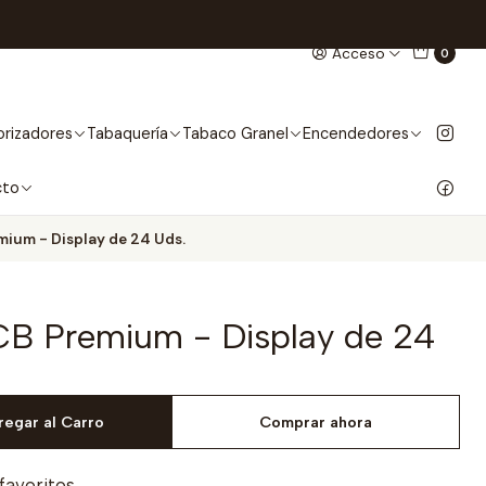
Acceso
0
rizadores
Tabaquería
Tabaco Granel
Encendedores
cto
ium - Display de 24 Uds.
B Premium - Display de 24
regar al Carro
Comprar ahora
 favoritos