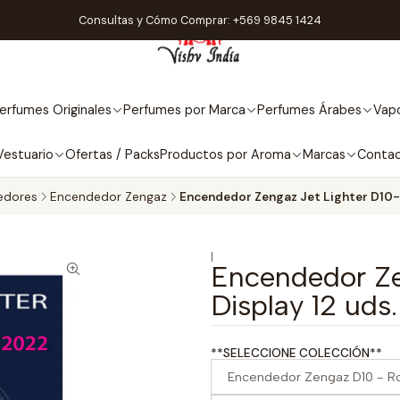
Consultas y Cómo Comprar: +569 9845 1424
erfumes Originales
Perfumes por Marca
Perfumes Árabes
Vapo
Vestuario
Ofertas / Packs
Productos por Aroma
Marcas
Conta
edores
Encendedor Zengaz
Encendedor Zengaz Jet Lighter D10- 
|
Encendedor Ze
Display 12 uds.
**SELECCIONE COLECCIÓN**
Encendedor Zengaz D10 - Ro