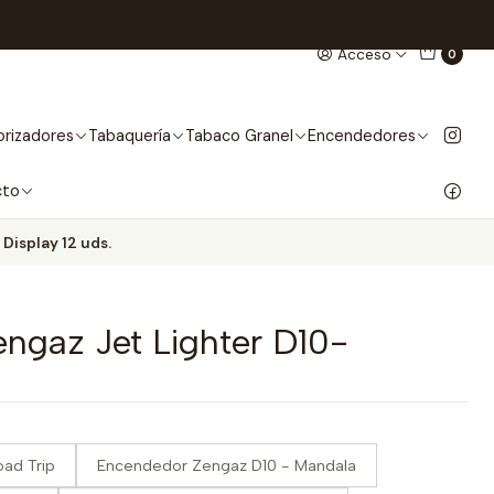
Acceso
0
rizadores
Tabaquería
Tabaco Granel
Encendedores
cto
Display 12 uds.
ngaz Jet Lighter D10-
ad Trip
Encendedor Zengaz D10 - Mandala