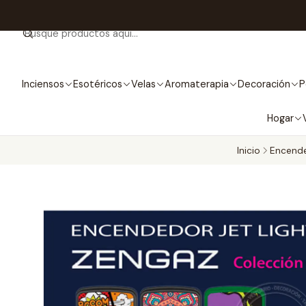
Inciensos
Esotéricos
Velas
Aromaterapia
Decoración
P
Hogar
Inicio
Encend