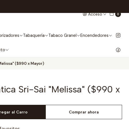
Acceso
0
rizadores
Tabaquería
Tabaco Granel
Encendedores
cto
Melissa" ($990 x Mayor)
ica Sri-Sai "Melissa" ($990 x
regar al Carro
Comprar ahora
 favoritos