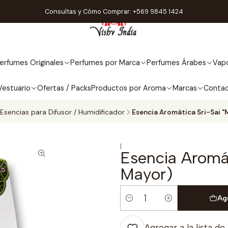
Consultas y Cómo Comprar: +569 9845 1424
erfumes Originales
Perfumes por Marca
Perfumes Árabes
Vapo
Vestuario
Ofertas / Packs
Productos por Aroma
Marcas
Conta
Esencias para Difusor / Humidificador
Esencia Aromática Sri-Sai "
|
Esencia Aromát
Mayor)
Ag
Cantidad
Agregar a la lista de