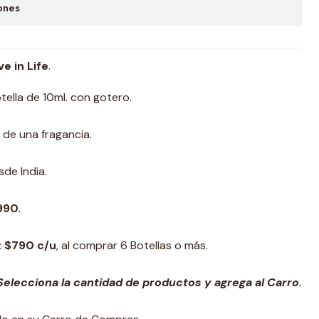
ones
ve in Life
.
tella de 10ml. con gotero.
 de una fragancia.
de India.
990.
: $790 c/u
, al comprar 6 Botellas o más.
elecciona la cantidad de productos y agrega al Carro.