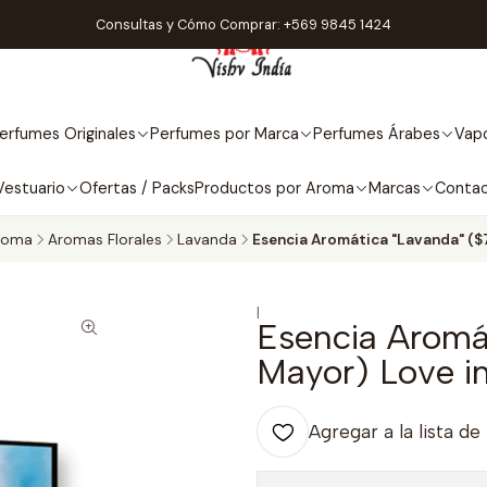
Consultas y Cómo Comprar: +569 9845 1424
erfumes Originales
Perfumes por Marca
Perfumes Árabes
Vapo
Vestuario
Ofertas / Packs
Productos por Aroma
Marcas
Conta
roma
Aromas Florales
Lavanda
Esencia Aromática "Lavanda" ($7
|
Esencia Aromá
Mayor) Love in
Agregar a la lista de