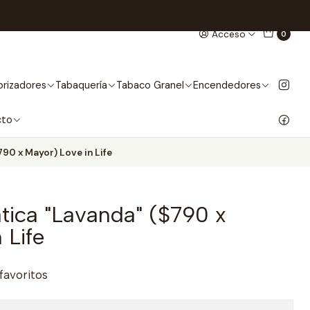
Acceso
0
rizadores
Tabaquería
Tabaco Granel
Encendedores
cto
90 x Mayor) Love in Life
tica "Lavanda" ($790 x
 Life
 favoritos