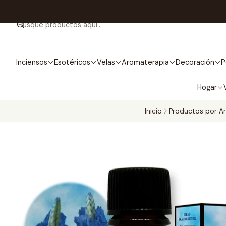
Inciensos
Esotéricos
Velas
Aromaterapia
Decoración
P
Hogar
Inicio
Productos por A