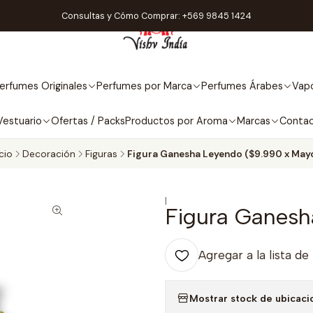
Consultas y Cómo Comprar: +569 9845 1424
erfumes Originales
Perfumes por Marca
Perfumes Árabes
Vapo
Vestuario
Ofertas / Packs
Productos por Aroma
Marcas
Conta
icio
Decoración
Figuras
Figura Ganesha Leyendo ($9.990 x May
|
Figura Ganesh
Agregar a la lista de
Mostrar stock de ubicaci