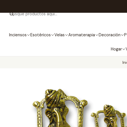
Inciensos
Esotéricos
Velas
Aromaterapia
Decoración
P
Hogar
In