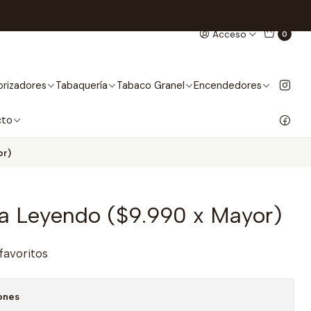
Acceso
0
rizadores
Tabaquería
Tabaco Granel
Encendedores
cto
or)
a Leyendo ($9.990 x Mayor)
 favoritos
ones