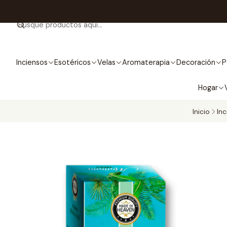
Inciensos
Esotéricos
Velas
Aromaterapia
Decoración
P
Hogar
Inicio
In