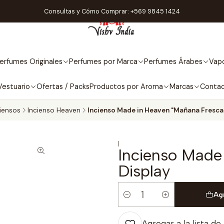
Consultas y Cómo Comprar: +569 9845 1424
erfumes Originales
Perfumes por Marca
Perfumes Árabes
Vapo
Vestuario
Ofertas / Packs
Productos por Aroma
Marcas
Conta
ciensos
Incienso Heaven
Incienso Made in Heaven "Mañana Fresca"
|
Incienso Made
Display
Ag
Cantidad
Agregar a la lista de