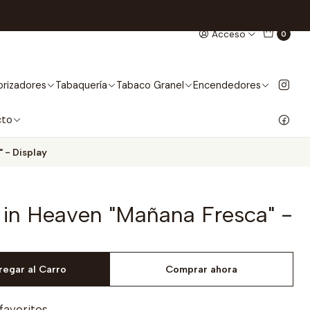
Acceso
0
rizadores
Tabaquería
Tabaco Granel
Encendedores
cto
 - Display
 in Heaven "Mañana Fresca" -
regar al Carro
Comprar ahora
 favoritos