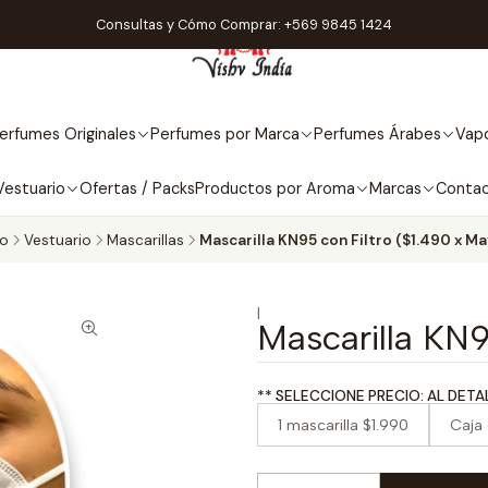
Consultas y Cómo Comprar: +569 9845 1424
erfumes Originales
Perfumes por Marca
Perfumes Árabes
Vapo
Vestuario
Ofertas / Packs
Productos por Aroma
Marcas
Conta
io
Vestuario
Mascarillas
Mascarilla KN95 con Filtro ($1.490 x Ma
|
Mascarilla KN9
1 mascarilla $1.990
Caja 