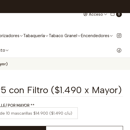
Acceso
0
rizadores
Tabaquería
Tabaco Granel
Encendedores
cto
yor)
5 con Filtro ($1.490 x Mayor)
** SELECCIONE PRECIO: AL DETALLE/ POR MAYOR **
de 10 mascarillas $14.900 ($1.490 c/u)