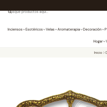
Inciensos
Esotéricos
Velas
Aromaterapia
Decoración
P
Hogar
Inicio