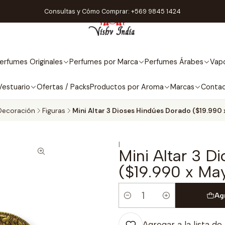
Consultas y Cómo Comprar: +569 9845 1424
erfumes Originales
Perfumes por Marca
Perfumes Árabes
Vapo
Vestuario
Ofertas / Packs
Productos por Aroma
Marcas
Conta
Decoración
Figuras
Mini Altar 3 Dioses Hindúes Dorado ($19.990 
|
Mini Altar 3 D
($19.990 x Ma
Ag
Cantidad
Agregar a la lista de