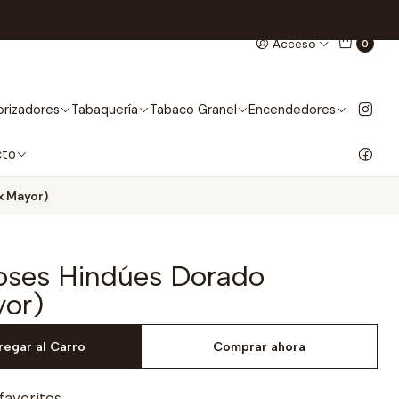
Acceso
0
rizadores
Tabaquería
Tabaco Granel
Encendedores
cto
x Mayor)
ioses Hindúes Dorado
yor)
regar al Carro
Comprar ahora
 favoritos