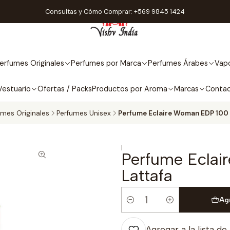
Consultas y Cómo Comprar: +569 9845 1424
erfumes Originales
Perfumes por Marca
Perfumes Árabes
Vapo
Vestuario
Ofertas / Packs
Productos por Aroma
Marcas
Conta
umes Originales
Perfumes Unisex
Perfume Eclaire Woman EDP 100 
|
Perfume Eclai
Lattafa
Ag
Cantidad
Agregar a la lista de