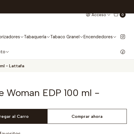
Acceso
0
rizadores
Tabaquería
Tabaco Granel
Encendedores
cto
ml - Lattafa
re Woman EDP 100 ml -
regar al Carro
Comprar ahora
 favoritos