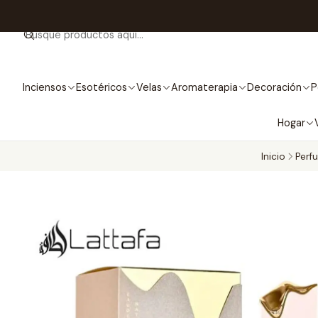
Inciensos
Esotéricos
Velas
Aromaterapia
Decoración
P
Hogar
Inicio
Perf