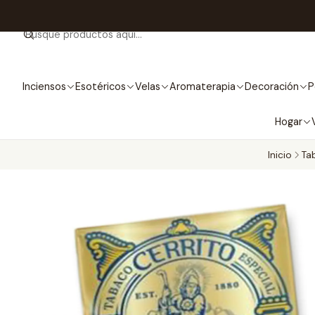
Inciensos
Esotéricos
Velas
Aromaterapia
Decoración
P
Hogar
Inicio
Ta