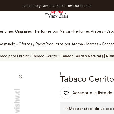
Consultas y Cómo Comprar: +569 9845 1424
erfumes Originales
Perfumes por Marca
Perfumes Árabes
Vapo
Vestuario
Ofertas / Packs
Productos por Aroma
Marcas
Conta
baco para Enrolar
Tabaco Cerrito
Tabaco Cerrito Natural ($4.99
|
Tabaco Cerrito
Agregar a la lista de
Mostrar stock de ubicaci