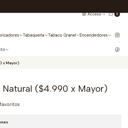
Acceso
0
rizadores
Tabaquería
Tabaco Granel
Encendedores
cto
0 x Mayor)
 Natural ($4.990 x Mayor)
 favoritos
ones