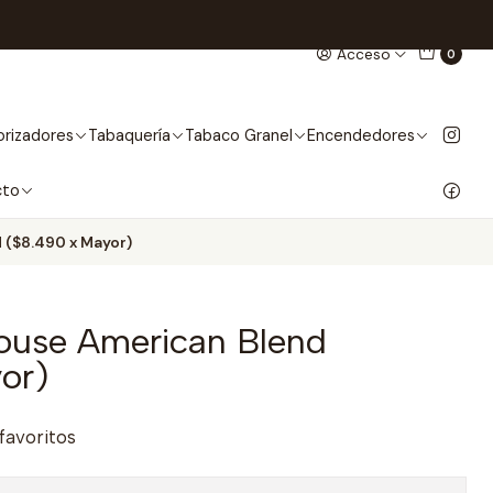
Acceso
0
rizadores
Tabaquería
Tabaco Granel
Encendedores
cto
 ($8.490 x Mayor)
ouse American Blend
or)
 favoritos