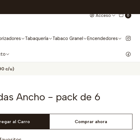
Acceso
0
rizadores
Tabaquería
Tabaco Granel
Encendedores
cto
90 c/u)
as Ancho - pack de 6
regar al Carro
Comprar ahora
 favoritos