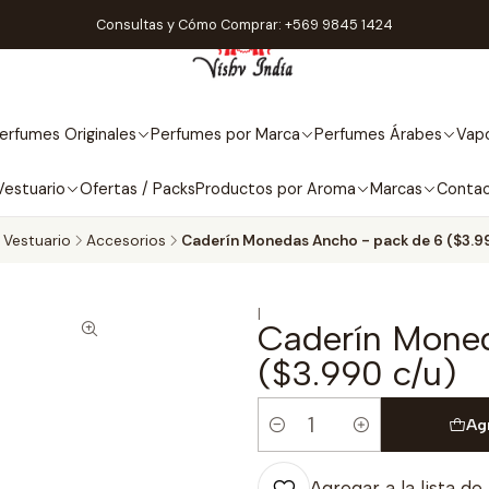
Consultas y Cómo Comprar: +569 9845 1424
erfumes Originales
Perfumes por Marca
Perfumes Árabes
Vapo
Vestuario
Ofertas / Packs
Productos por Aroma
Marcas
Conta
Vestuario
Accesorios
Caderín Monedas Ancho - pack de 6 ($3.9
|
Caderín Moned
($3.990 c/u)
Ag
Cantidad
Agregar a la lista de