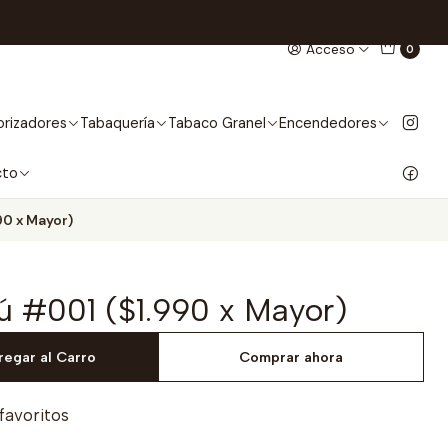
Acceso
0
rizadores
Tabaquería
Tabaco Granel
Encendedores
cto
90 x Mayor)
ú #001 ($1.990 x Mayor)
regar al Carro
Comprar ahora
 favoritos