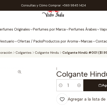
Consultas y Cómo Comprar: +569 9845 1424
erfumes Originales
Perfumes por Marca
Perfumes Árabes
Vapo
Vestuario
Ofertas / Packs
Productos por Aroma
Marcas
Conta
oración
Colgantes
Colgante Hindu
Colgante Hindú #001 ($1.9
|
Colgante Hind
Ag
Cantidad
Agregar a la lista de