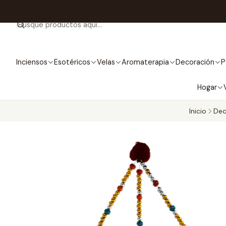
Inciensos
Esotéricos
Velas
Aromaterapia
Decoración
P
Hogar
Inicio
Dec