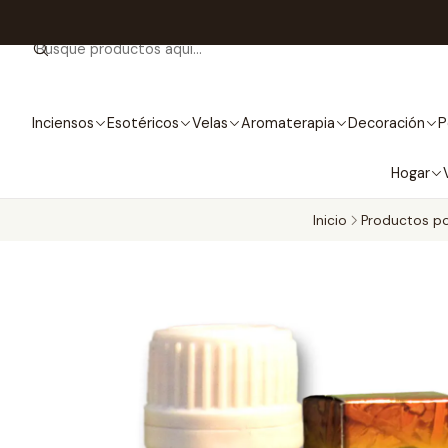
Inciensos
Esotéricos
Velas
Aromaterapia
Decoración
P
Hogar
Inicio
Productos p