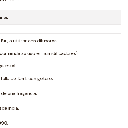
ones
 Sai
, a utilizar con difusores.
ecomienda su uso en humidificadores)
a total.
tella de 10ml. con gotero.
 de una fragancia.
de India.
990.