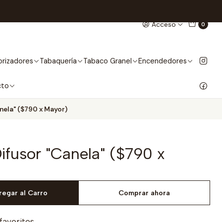
Acceso
0
rizadores
Tabaquería
Tabaco Granel
Encendedores
cto
nela" ($790 x Mayor)
ifusor "Canela" ($790 x
regar al Carro
Comprar ahora
 favoritos