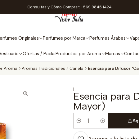
Consultas y Cómo Comprar: +569 9845 1424
erfumes Originales
Perfumes por Marca
Perfumes Árabes
Vapo
Vestuario
Ofertas / Packs
Productos por Aroma
Marcas
Conta
or Aroma
Aromas Tradicionales
Canela
Esencia para Difusor "Ca
|
Esencia para D
Mayor)
Ag
Cantidad
Agregar a la lista de