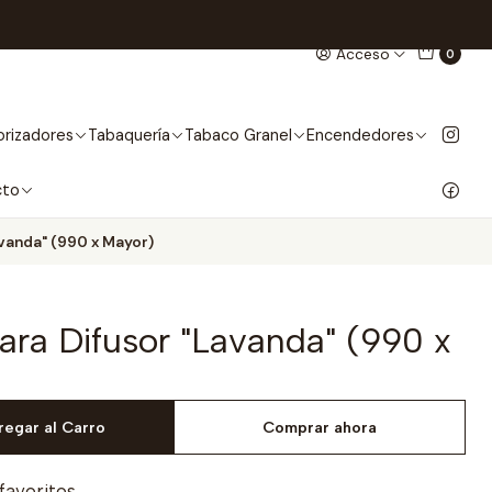
Acceso
0
rizadores
Tabaquería
Tabaco Granel
Encendedores
cto
avanda" (990 x Mayor)
ara Difusor "Lavanda" (990 x
regar al Carro
Comprar ahora
 favoritos