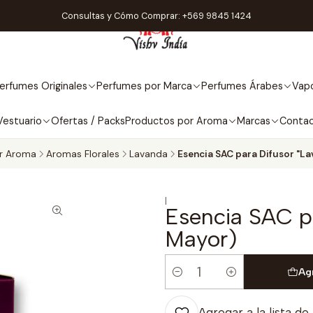
Consultas y Cómo Comprar: +569 9845 1424
erfumes Originales
Perfumes por Marca
Perfumes Árabes
Vapo
Vestuario
Ofertas / Packs
Productos por Aroma
Marcas
Conta
r Aroma
Aromas Florales
Lavanda
Esencia SAC para Difusor "L
|
Esencia SAC p
Mayor)
Ag
Cantidad
Agregar a la lista de