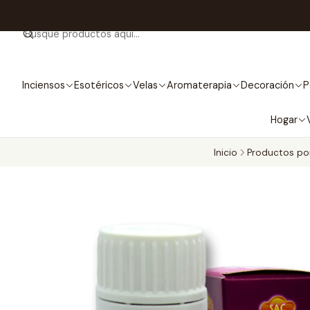
Inciensos
Esotéricos
Velas
Aromaterapia
Decoración
P
Hogar
Inicio
Productos po