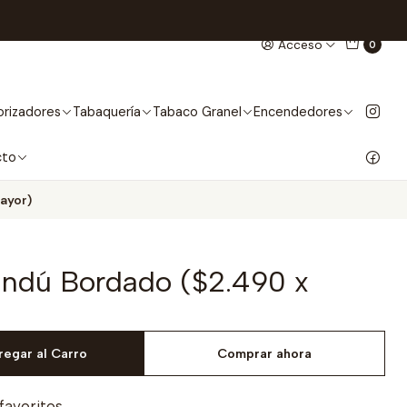
Acceso
0
rizadores
Tabaquería
Tabaco Granel
Encendedores
cto
ayor)
indú Bordado ($2.490 x
regar al Carro
Comprar ahora
 favoritos