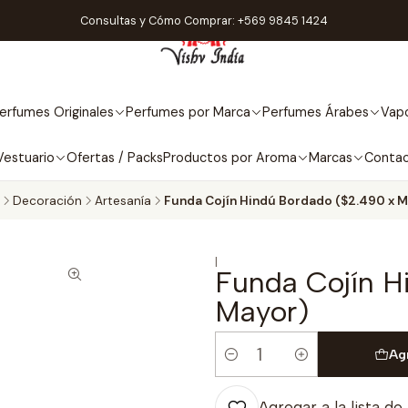
Consultas y Cómo Comprar: +569 9845 1424
erfumes Originales
Perfumes por Marca
Perfumes Árabes
Vapo
Vestuario
Ofertas / Packs
Productos por Aroma
Marcas
Conta
Decoración
Artesanía
Funda Cojín Hindú Bordado ($2.490 x M
|
Funda Cojín H
Mayor)
Ag
Cantidad
Agregar a la lista de