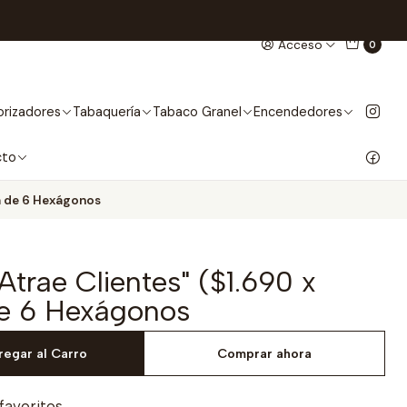
Acceso
0
rizadores
Tabaquería
Tabaco Granel
Encendedores
cto
ja de 6 Hexágonos
Atrae Clientes" ($1.690 x
e 6 Hexágonos
regar al Carro
Comprar ahora
 favoritos