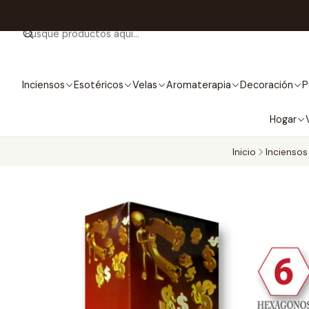
Inciensos
Esotéricos
Velas
Aromaterapia
Decoración
P
Hogar
Inicio
Inciensos