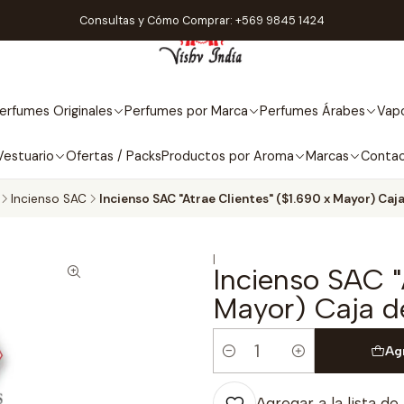
Consultas y Cómo Comprar: +569 9845 1424
erfumes Originales
Perfumes por Marca
Perfumes Árabes
Vapo
Vestuario
Ofertas / Packs
Productos por Aroma
Marcas
Conta
Incienso SAC
Incienso SAC "Atrae Clientes" ($1.690 x Mayor) Ca
|
Incienso SAC "
Mayor) Caja d
Ag
Cantidad
Agregar a la lista de